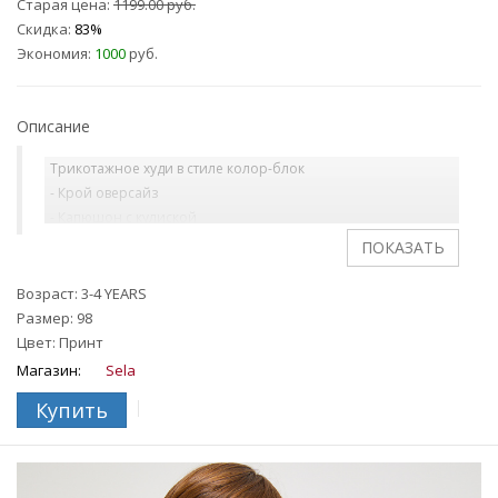
Старая цена:
1199.00 руб.
Скидка:
83%
Экономия:
1000
руб.
Описание
Трикотажное худи в стиле колор-блок
- Крой оверсайз
- Капюшон с кулиской
- Воротник-стойка
- Короткая застежка-молния с защитой подбородка
- Резинка на манжетах и по нижнему краю
Возраст: 3-4 YEARS
Размер: 98
На ребенке представлен размер 110.
Цвет: Принт
Магазин:
Sela
Купить