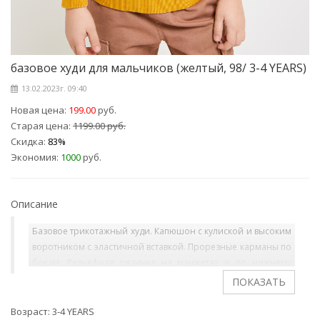
базовое худи для мальчиков (желтый, 98/ 3-4 YEARS)
13.02.2023г. 09:40
Новая цена:
199.00
руб.
Старая цена:
1199.00 руб.
Скидка:
83%
Экономия:
1000
руб.
Описание
Базовое трикотажный худи. Капюшон с кулиской и высоким
воротником с эластичной вставкой. Прорезные карманы по
бокам. Рельефная резинка на манжетах и по нижнему
краю. На ребенке представлен размер 110.
Возраст: 3-4 YEARS