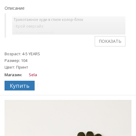
Описание
Трикотажное худи в стиле колор-блок
- Крой оверсайз
- Капюшон с кулиской
- Воротник-стойка
- Короткая застежка-молния с защитой подбородка
- Резинка на манжетах и по нижнему краю
Возраст: 4-5 YEARS
Размер: 104
На ребенке представлен размер 110.
Цвет: Принт
Магазин:
Sela
Купить