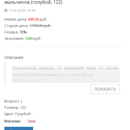
мальчиков (голубой, 122)
13.02.2023г. 09:40
Новая цена:
499.00
руб.
Старая цена:
1799.00 руб.
Скидка:
72%
Экономия:
1300
руб.
Описание
Классическая рубашка из фактурной ткани на основе
хлопка добавит изюминку школьному образу
- Прямой крой
- Отложной воротник
- Длинный рукав
- Манжеты на пуговицах
Возраст: L
- Один нагрудный карман
Размер: 122
- Застежка на пуговицы
Цвет: Голубой
- Декоративный патч на планке
Магазин:
Sela
- Закругленный подол