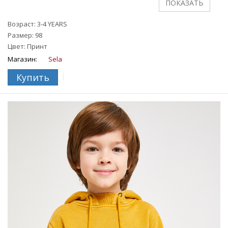
- Воротник-стойка
- Короткая застежка-молния с защитой подбородка
- Резинка на манжетах и по нижнему краю
Возраст: 3-4 YEARS
Размер: 98
На ребенке представлен размер 110.
Цвет: Принт
Магазин:
Sela
Купить