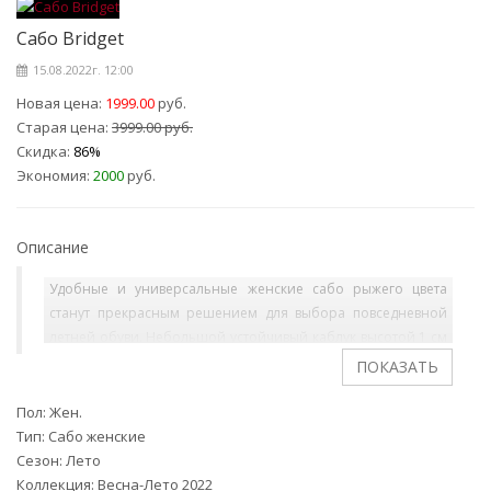
Сабо Bridget
15.08.2022г. 12:00
Новая цена:
1999.00
руб.
Старая цена:
3999.00 руб.
Скидка:
86%
Экономия:
2000
руб.
Описание
Удобные и универсальные женские сабо рыжего цвета
станут прекрасным решением для выбора повседневной
летней обуви. Небольшой устойчивый каблук высотой 1 см
делает их максимально комфортными, а лаконичный
дизайн позволит с легкостью сочетать данную модель с
различными вариантами гардероба. Материал верха –
Пол: Жен.
искусственный велюр.
Тип: Сабо женские
Сезон: Лето
Коллекция: Весна-Лето 2022