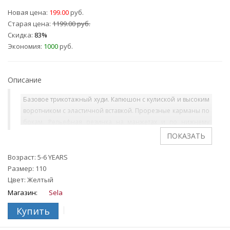
Новая цена:
199.00
руб.
Старая цена:
1199.00 руб.
Скидка:
83%
Экономия:
1000
руб.
Описание
Базовое трикотажный худи. Капюшон с кулиской и высоким
воротником с эластичной вставкой. Прорезные карманы по
бокам. Рельефная резинка на манжетах и по нижнему
краю. На ребенке представлен размер 110.
Возраст: 5-6 YEARS
Размер: 110
Цвет: Желтый
Магазин:
Sela
Купить