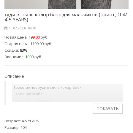
худи в стиле колор блок для мальчиков (принт, 104/
4-5 YEARS)
13.02.2023г. 09:40
Новая цена:
199.00
руб.
Старая цена:
1199.00 руб.
Скидка:
83%
Экономия:
1000
руб.
Описание
Трикотажное худи в стиле колор-блок
- Крой оверсайз
- Капюшон с кулиской
- Воротник-стойка
- Короткая застежка-молния с защитой подбородка
- Резинка на манжетах и по нижнему краю
Возраст: 4-5 YEARS
Размер: 104