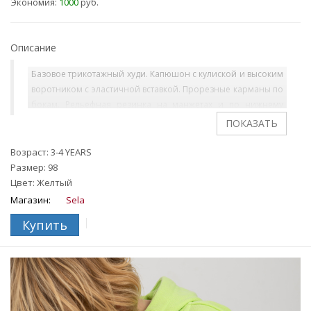
Экономия:
1000
руб.
Описание
Базовое трикотажный худи. Капюшон с кулиской и высоким
воротником с эластичной вставкой. Прорезные карманы по
бокам. Рельефная резинка на манжетах и по нижнему
краю. На ребенке представлен размер 110.
Возраст: 3-4 YEARS
Размер: 98
Цвет: Желтый
Магазин:
Sela
Купить