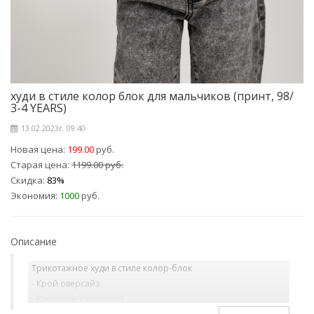
худи в стиле колор блок для мальчиков (принт, 98/
3-4 YEARS)
13.02.2023г. 09:40
Новая цена:
199.00
руб.
Старая цена:
1199.00 руб.
Скидка:
83%
Экономия:
1000
руб.
Описание
Трикотажное худи в стиле колор-блок
- Крой оверсайз
- Капюшон с кулиской