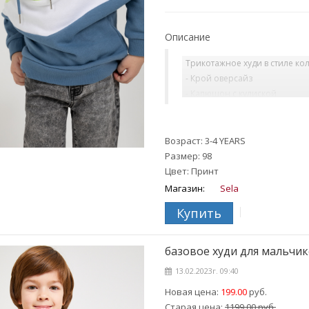
Описание
Трикотажное худи в стиле ко
- Крой оверсайз
- Капюшон с кулиской
- Воротник-стойка
- Короткая застежка-молния
- Резинка на манжетах и по 
Возраст: 3-4 YEARS
Размер: 98
На ребенке представлен разм
Цвет: Принт
Магазин:
Sela
Купить
базовое худи для мальчико
13.02.2023г. 09:40
Новая цена:
199.00
руб.
Старая цена:
1199.00 руб.