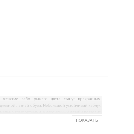
 женские сабо рыжего цвета станут прекрасным
дневной летней обуви. Небольшой устойчивый каблук
симально комфортными, а лаконичный дизайн позволит
нную модель с различными вариантами гардероба.
ный велюр.