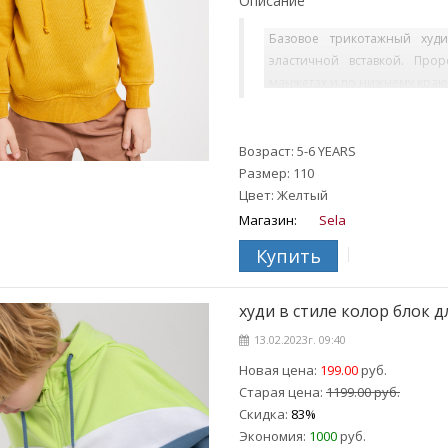
Описание
Базовое трикотажный худ
эластичной вставкой. Пр
манжетах и по нижнему краю.
Возраст: 5-6 YEARS
Размер: 110
Цвет: Желтый
Магазин:
Sela
Купить
худи в стиле колор блок д
13.02.2023г. 09:40
Новая цена:
199.00
руб.
Старая цена:
1199.00 руб.
Скидка:
83%
Экономия:
1000
руб.