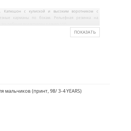
и. Капюшон с кулиской и высоким воротником с
орезные карманы по бокам. Рельефная резинка на
 На ребенке представлен размер 110.
ля мальчиков (принт, 98/ 3-4 YEARS)