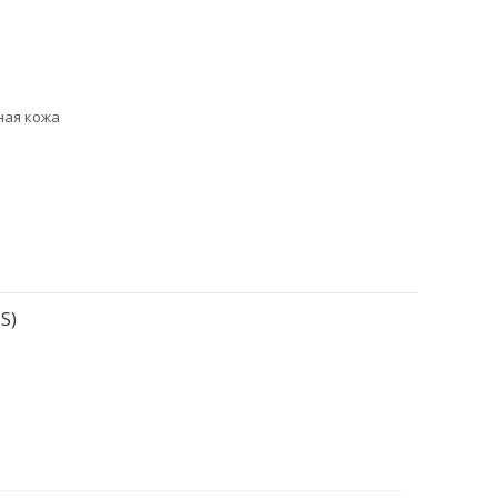
ная кожа
S)