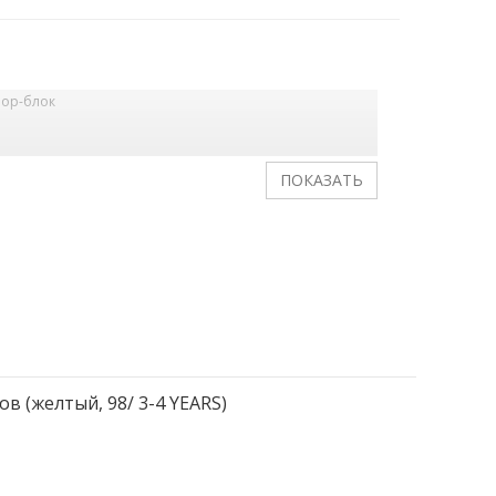
лор-блок
 с защитой подбородка
нижнему краю
ер 110.
в (желтый, 98/ 3-4 YEARS)