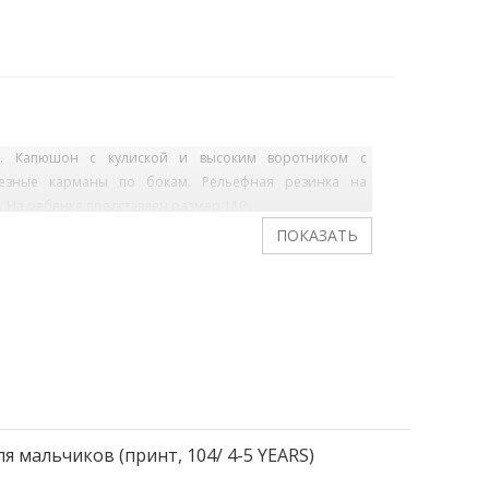
и. Капюшон с кулиской и высоким воротником с
орезные карманы по бокам. Рельефная резинка на
 На ребенке представлен размер 110.
ля мальчиков (принт, 104/ 4-5 YEARS)