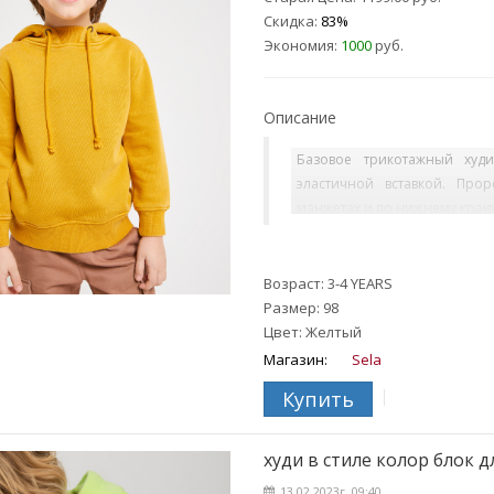
Скидка:
83%
Экономия:
1000
руб.
Описание
Базовое трикотажный худ
эластичной вставкой. Пр
манжетах и по нижнему краю.
Возраст: 3-4 YEARS
Размер: 98
Цвет: Желтый
Магазин:
Sela
Купить
худи в стиле колор блок д
13.02.2023г. 09:40