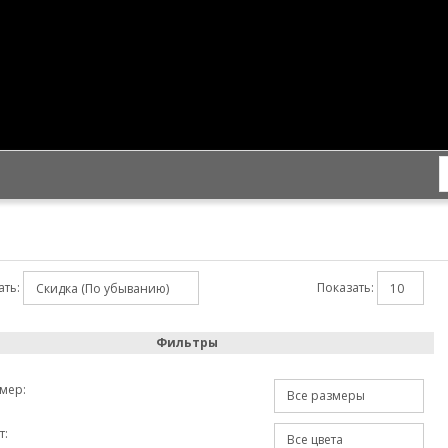
ть:
Показать:
Фильтры
мер:
т: