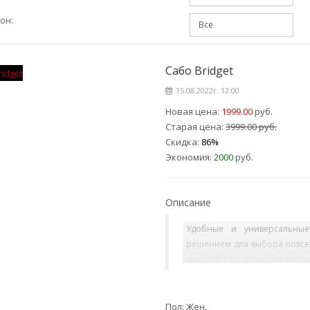
он:
Сабо Bridget
15.08.2022г. 12:00
Новая цена:
1999.00
руб.
Старая цена:
3999.00 руб.
Скидка:
86%
Экономия:
2000
руб.
Описание
Удобные и универсальные
решением для выбора повсе
высотой 1 см делает их мак
с легкостью сочетать да
Материал верха – искусствен
Пол: Жен.