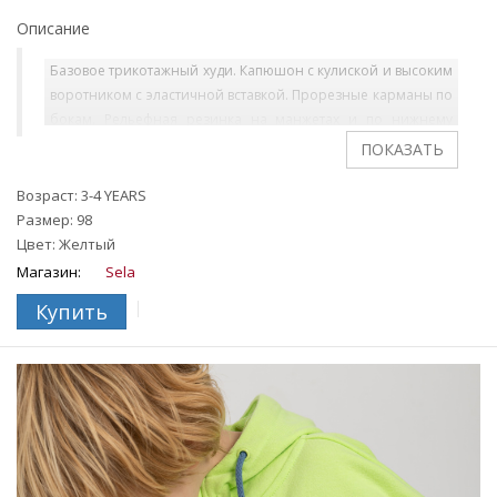
Описание
Базовое трикотажный худи. Капюшон с кулиской и высоким
воротником с эластичной вставкой. Прорезные карманы по
бокам. Рельефная резинка на манжетах и по нижнему
краю. На ребенке представлен размер 110.
Возраст: 3-4 YEARS
Размер: 98
Цвет: Желтый
Магазин:
Sela
Купить