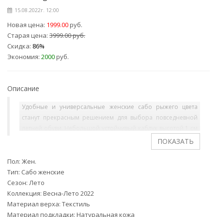
15.08.2022г. 12:00
Новая цена:
1999.00
руб.
Старая цена:
3999.00 руб.
Скидка:
86%
Экономия:
2000
руб.
Описание
Удобные и универсальные женские сабо рыжего цвета
станут прекрасным решением для выбора повседневной
летней обуви. Небольшой устойчивый каблук высотой 1 см
делает их максимально комфортными, а лаконичный
дизайн позволит с легкостью сочетать данную модель с
различными вариантами гардероба. Материал верха –
Пол: Жен.
искусственный велюр.
Тип: Сабо женские
Сезон: Лето
Коллекция: Весна-Лето 2022
Материал верха: Текстиль
Материал подкладки: Натуральная кожа