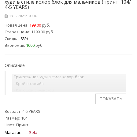
худи в стиле колор блок для мальчиков (принт, 104/
4-5 YEARS)
13.02.2023г. 09:40
Новая цена:
199.00
руб.
Старая цена:
1199.00 руб.
Скидка:
83%
Экономия:
1000
руб.
Описание
Трикотажное худи в стиле колор-блок
- Крой оверсайз
- Капюшон с кулиской
- Воротник-стойка
- Короткая застежка-молния с защитой подбородка
- Резинка на манжетах и по нижнему краю
Возраст: 4-5 YEARS
Размер: 104
На ребенке представлен размер 110.
Цвет: Принт
Магазин:
Sela