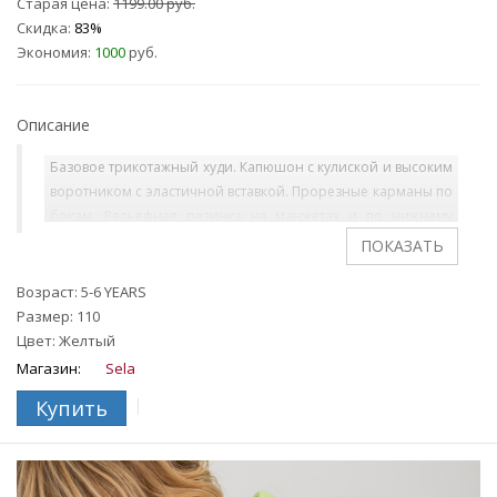
Старая цена:
1199.00 руб.
Скидка:
83%
Экономия:
1000
руб.
Описание
Базовое трикотажный худи. Капюшон с кулиской и высоким
воротником с эластичной вставкой. Прорезные карманы по
бокам. Рельефная резинка на манжетах и по нижнему
краю. На ребенке представлен размер 110.
Возраст: 5-6 YEARS
Размер: 110
Цвет: Желтый
Магазин:
Sela
Купить