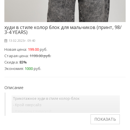
худи в стиле колор блок для мальчиков (принт, 98/
3-4 YEARS)
13.02.2023г. 09:40
Новая цена:
199.00
руб.
Старая цена:
1199.00 руб.
Скидка:
83%
Экономия:
1000
руб.
Описание
Трикотажное худи в стиле колор-блок
- Крой оверсайз
- Капюшон с кулиской
- Воротник-стойка
- Короткая застежка-молния с защитой подбородка